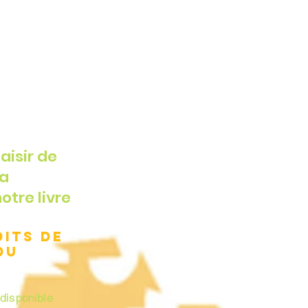
aisir de
la
otre livre
dits de
du
 disponible