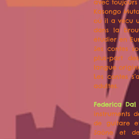
avec toujours
Kasongo Muto
où il a vécu 
dans la brous
étudier en Eu
Ses contes s
plus-part de
langue origin
Les contes s’
adultes.
Federica Dal
instruments d
de guitare 
Saône et de