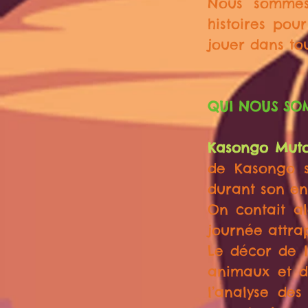
Nous sommes
histoires pou
jouer dans tou
QUI NOUS SO
Kasongo Mut
de Kasongo s
durant son en
On contait al
journée attra
Le décor de l
animaux et de
l’analyse de