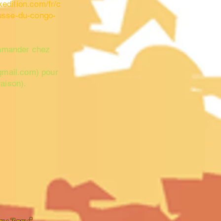
edition.com/fr/c
ousse-du-congo-
mmander chez
gmail.com
) pour
raison).