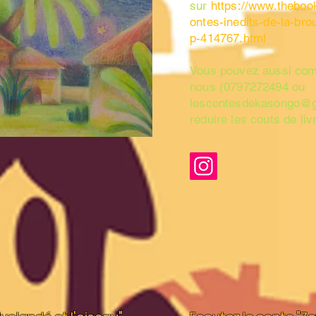
sur
https://www.thebook
ontes-inedits-de-la-br
p-414767.html
Vous pouvez aussi co
nous (0797272494 ou
lescontesdekasongo@
réduire les couts de liv