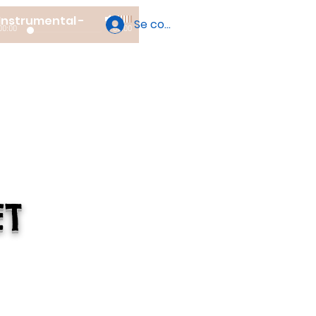
Instrumental
-
Se connecter
00:00
00:00
ET