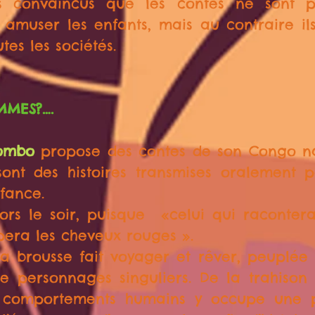
 convaincus que les contes ne sont p
r amuser les enfants, mais au contraire il
tes les sociétés.
MMES?….
ombo
propose des contes de son Congo na
ont des histoires transmises oralement p
fance.
ors le soir, puisque «celui qui raconter
pera les cheveux rouges ».
a brousse fait voyager et rêver, peuplée
 personnages singuliers. De la trahison 
s comportements humains y occupe une p