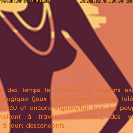
Nyolandé et l'oiseau"
Ecoutez le conte "Ze
it des temps les contes ont toujours exi
ologique (jeux vidéo, bande dessiné, télévi
urvécu et encore aujourd'hui tous les pe
smettent à travers les contes, des v
à leurs descendants.