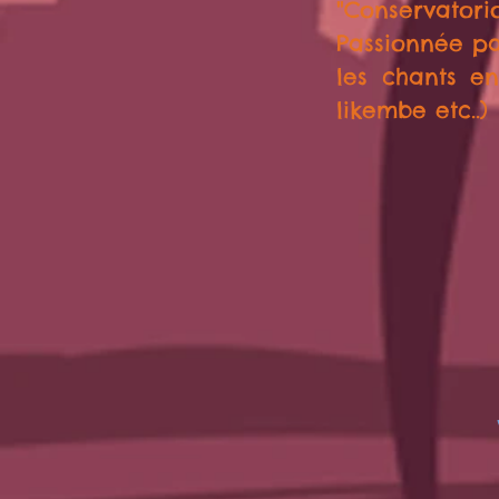
"Conservatorio
Passionnée
pa
les chants en
likembe etc..)