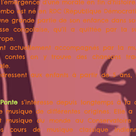
 l’émergence d’une morale en fin d’histoire
mbo est né en RDC (République Démocrat
une grande partie de son enfance dans son
se congolaise, qu’il a quittée par la s
rope.
ont actuellement accompagnés par la mu
s contes on y trouve des chansons trad
ale.
adressent aux enfants à partir de 5 ans,
 Ponte
s’intéresse depuis longtemps à la 
e musique de différentes origines. Elle a 
et musique du monde au Conservatoire 
s cours de musique classique indien