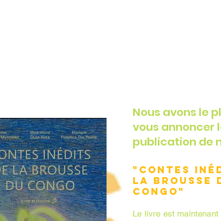
Nous avons le pl
vous annoncer 
publication de n
"contes iné
la brousse 
Congo"
Le livre est maintenant