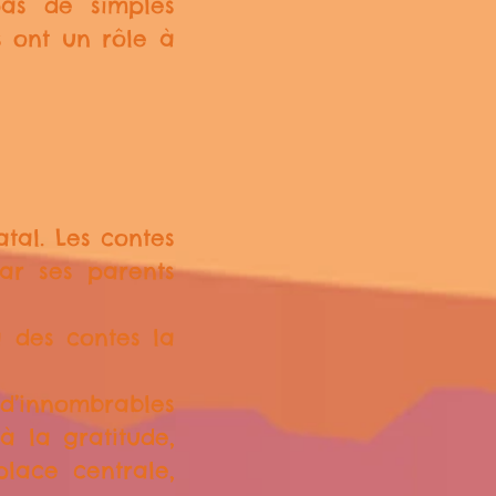
as de simples
s ont un rôle à
tal. Les contes
ar ses parents
a des contes la
 d’innombrables
à la gratitude,
lace centrale,