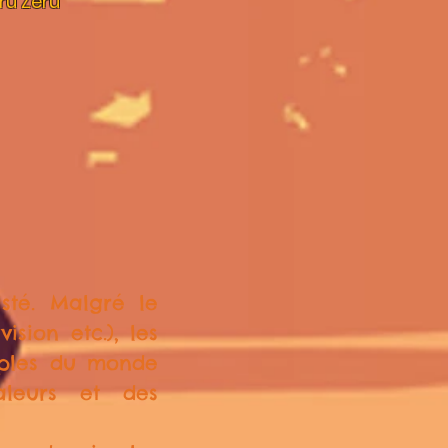
ru Zeru"
sté. Malgré le
sion etc.), les
uples du monde
aleurs et des