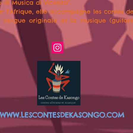
 di Musica di Vicenza".
r l'Afrique, elle accompagne les contes 
 langue originale et la musique (guitare
WWW.LESCONTESDEKASONGO.COM