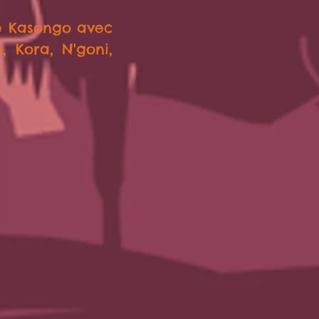
de Kasongo avec
, Kora, N'goni,