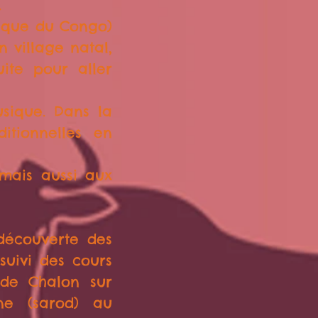
.
ique du Congo)
 village natal,
uite pour aller
sique. Dans la
itionnelles en
 mais aussi aux
découverte des
suivi des cours
de Chalon sur
ne (sarod) au