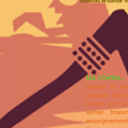
Ecoutez le conte "
LES CONTES….
Depuis la nu
progrès techn
contes ont s
entier tran
enseignement 