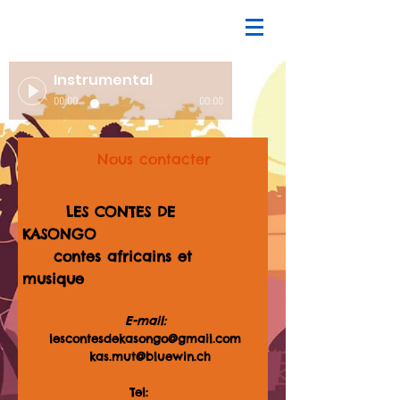
Instrumental
00:00
00:00
Nous contacter
LES CONTES DE
KASONGO
contes africains et
musique
E-mail:
lescontesdekasongo@gmail.com
kas.mut@bluewin.ch
Tel: